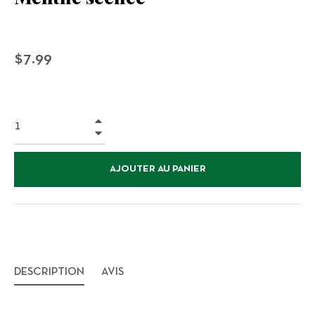
Prix
$7.99
régulier
+
−
AJOUTER AU PANIER
DESCRIPTION
AVIS