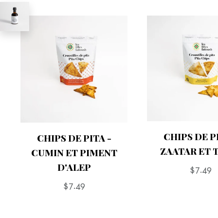
CHIPS DE PI
CHIPS DE PITA -
ZAATAR ET 
CUMIN ET PIMENT
D'ALEP
Prix
$7.49
Prix
$7.49
régulie
régulier