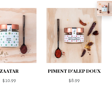
ZAATAR
PIMENT D'ALEP DOUX
Prix
Prix
$10.99
$8.99
régulier
régulier