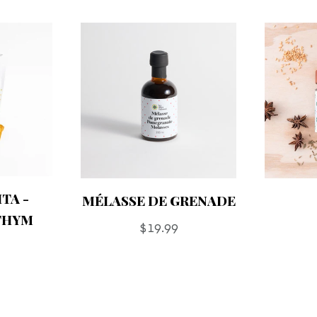
TA -
MÉLASSE DE GRENADE
THYM
Prix
$19.99
régulier
r